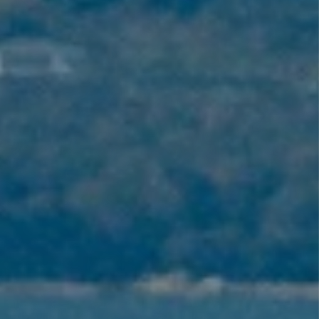
FOOD & BEVERAGE
ACCESS
BATH & SAUNA
CONTACT
よくあるご質問
プライバシーポリシー
宿泊約款
特定商取引法に基づく表
利用規約
3-6-40 Ujina Kaigan, Minami-ku, Hiroshi