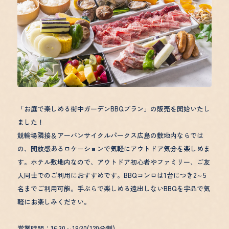
よくあるご質問
プライバシーポリシー
宿泊約款
特定商取引法に基づく表
利用規約
3-6-40 Ujina Kaigan, Minami-ku, Hiroshi
「お庭で楽しめる街中ガーデンBBQプラン」の販売を開始いたし
ました！
競輪場隣接＆アーバンサイクルパークス広島の敷地内ならでは
の、開放感あるロケーションで気軽にアウトドア気分を楽しめま
す。ホテル敷地内なので、アウトドア初心者やファミリー、ご友
人同士でのご利用におすすめです。BBQコンロは1台につき2～5
名までご利用可能。手ぶらで楽しめる遠出しないBBQを宇品で気
軽にお楽しみください。
営業時間：16:30～19:30(120分制)