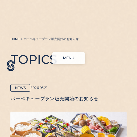
HOME
>
バーベキュープラン販売開始のお知らせ
CLOSE
TOPICS
MENU
ABOUT
BICYCLE
NEWS
2026.05.21
TOPICS
RIDE & SPOT
バーベキュープラン販売開始のお知らせ
STAY
FACILITY
FOOD & BEVERAGE
ACCESS
BATH & SAUNA
CONTACT