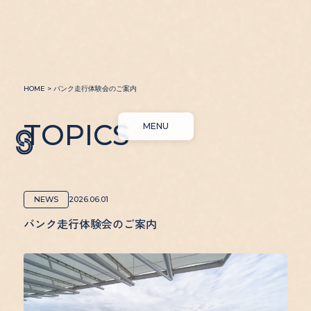
HOME
>
バンク走行体験会のご案内
CLOSE
TOPICS
MENU
ABOUT
BICYCLE
TOPICS
RIDE & SPOT
NEWS
2026.06.01
バンク走行体験会のご案内
STAY
FACILITY
FOOD & BEVERAGE
ACCESS
BATH & SAUNA
CONTACT