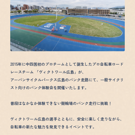
よくあるご質問
プライバシーポリシー
宿泊約款
特定商取引法に基づく表
利用規約
3-6-40 Ujina Kaigan, Minami-ku, Hiroshi
2015年に中四国初のプロチームとして誕生したプロ自転車ロード
レースチーム 「ヴィクトワール広島」が、
アーバンサイクルパークス広島のバンク走路にて、一般サイクリ
スト向けのバンク体験会を開催いたします。
普段はなかなか体験できない競輪場のバンク走行に挑戦！
ヴィクトワール広島の選手とともに、安全に楽しく走りながら、
自転車の新たな魅力を発見できるイベントです。