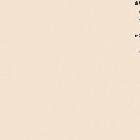
当
「
ご
花
「