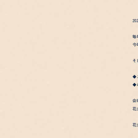
2
毎
今
そ
◆
◆
会
花
花