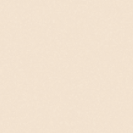
FOOD & BEVERAGE
ACCESS
BATH & SAUNA
CONTACT
RESERVATION
RESTAURANT
宿
レ
泊
ス
予
ト
約
ラ
ン
予
約
よくあるご質問
プライバシーポリシー
宿泊約款
特定商取引法に基づく表記
利用規約