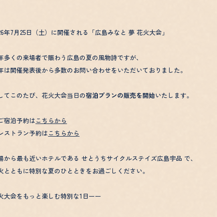
026年7月25日（土）に開催される「広島みなと 夢 花火大会」
年多くの来場者で賑わう広島の夏の風物詩ですが、
年は開催発表後から多数のお問い合わせをいただいておりました。
してこのたび、花火大会当日の
宿泊プランの販売を開始
いたします。
ご宿泊予約は
こちらから
レストラン予約は
こちらから
場から最も近いホテルである せとうちサイクルステイズ広島宇品 で、
火とともに特別な夏のひとときをお過ごしください。
火大会をもっと楽しむ特別な1日ーー